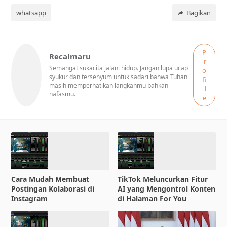
whatsapp
Bagikan
P
Recalmaru
r
Semangat sukacita jalani hidup. Jangan lupa ucap
o
syukur dan tersenyum untuk sadari bahwa Tuhan
fi
masih memperhatikan langkahmu bahkan
l
nafasmu.
e
Cara Mudah Membuat
TikTok Meluncurkan Fitur
Postingan Kolaborasi di
AI yang Mengontrol Konten
Instagram
di Halaman For You