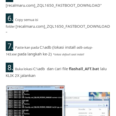
[recalmaru.com]_ZQL1650_FASTBOOT_DOWNLOAD"
6.
Copy semua isi
[recalmaru.com]_ZQL1650_FASTBOOT_DOWNLOAD
folder
"
7.
C:\adb (lokasi install
Paste-kan pada
adb-setup-
pada langkah ke-2)
143.exe
*lokasi default saat install
8.
C:\adb dan
ari file
flashall_AFT.bat
lalu
Buka lokasi
C
KLIK 2X jalankan