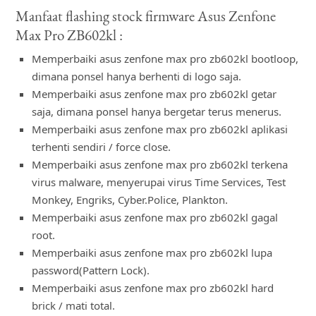
Manfaat flashing stock firmware Asus Zenfone
Max Pro ZB602kl :
Memperbaiki asus zenfone max pro zb602kl bootloop,
dimana ponsel hanya berhenti di logo saja.
Memperbaiki asus zenfone max pro zb602kl getar
saja, dimana ponsel hanya bergetar terus menerus.
Memperbaiki asus zenfone max pro zb602kl aplikasi
terhenti sendiri / force close.
Memperbaiki asus zenfone max pro zb602kl terkena
virus malware, menyerupai virus Time Services, Test
Monkey, Engriks, Cyber.Police, Plankton.
Memperbaiki asus zenfone max pro zb602kl gagal
root.
Memperbaiki asus zenfone max pro zb602kl lupa
password(Pattern Lock).
Memperbaiki asus zenfone max pro zb602kl hard
brick / mati total.