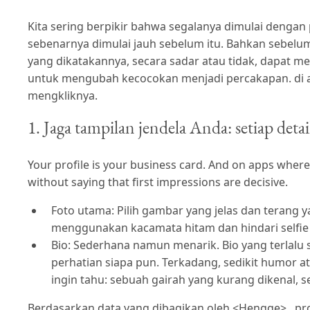
Kita sering berpikir bahwa segalanya dimulai dengan 
sebenarnya dimulai jauh sebelum itu. Bahkan sebelum
yang dikatakannya, secara sadar atau tidak, dapat 
untuk mengubah kecocokan menjadi percakapan. di apli
mengkliknya.
1. Jaga tampilan jendela Anda: setiap deta
Your profile is your business card. And on apps wher
without saying that first impressions are decisive.
Foto utama: Pilih gambar yang jelas dan terang
menggunakan kacamata hitam dan hindari selfie
Bio: Sederhana namun menarik. Bio yang terlalu 
perhatian siapa pun. Terkadang, sedikit humor 
ingin tahu: sebuah gairah yang kurang dikenal, 
Berdasarkan data yang dibagikan oleh <Hengge> , pro