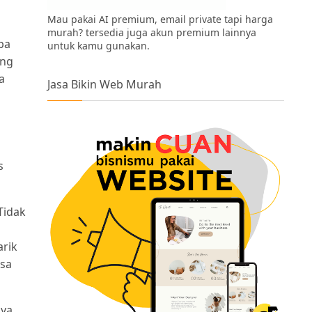
Mau pakai AI premium, email private tapi harga
murah? tersedia juga akun premium lainnya
pa
untuk kamu gunakan.
ing
a
Jasa Bikin Web Murah
s
Tidak
arik
asa
ya,