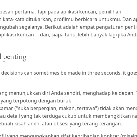
pesan pertama. Tapi pada aplikasi kencan, pemilihan
 kata-kata ditukarkan, profilmu berbicara untukmu. Dan a
mengubah segalanya. Berikut adalah empat pengaturan pent
kasi kencan ... dan, siapa tahu, lebih banyak lagi jika And
il penting
e decisions can sometimes be made in three seconds, it goe
 yang menunjukkan diri Anda sendiri, menghadap ke depan. 
 yang terpotong dengan buruk.
samar ("suka berpergian, makan, tertawa") tidak akan men
atau detail yang tak terduga cukup untuk membangkitkan r
sebuah kisah aneh, atau obsesi yang terang-terangan.
fil yang mengungkapkan sifat kepribadian konkret (misaln