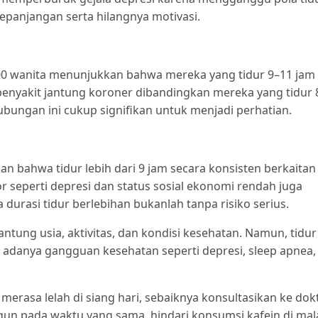
panjangan serta hilangnya motivasi.
.000 wanita menunjukkan bahwa mereka yang tidur 9–11 jam
 penyakit jantung koroner dibandingkan mereka yang tidur 
bungan ini cukup signifikan untuk menjadi perhatian.
n bahwa tidur lebih dari 9 jam secara konsisten berkaitan
 seperti depresi dan status sosial ekonomi rendah juga
rasi tidur berlebihan bukanlah tanpa risiko serius.
tung usia, aktivitas, dan kondisi kesehatan. Namun, tidur
l adanya gangguan kesehatan seperti depresi, sleep apnea,
 merasa lelah di siang hari, sebaiknya konsultasikan ke dokt
ngun pada waktu yang sama, hindari konsumsi kafein di ma