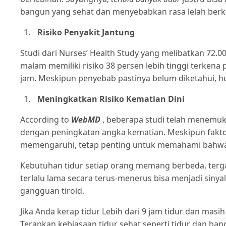
bangun yang sehat dan menyebabkan rasa lelah berke
Risiko Penyakit Jantung
Studi dari Nurses’ Health Study yang melibatkan 72
malam memiliki risiko 38 persen lebih tinggi terkena
jam. Meskipun penyebab pastinya belum diketahui, hu
Meningkatkan Risiko Kematian Dini
According to
WebMD
, beberapa studi telah menemuka
dengan peningkatan angka kematian. Meskipun faktor
memengaruhi, tetap penting untuk memahami bahwa du
Kebutuhan tidur setiap orang memang berbeda, tergan
terlalu lama secara terus-menerus bisa menjadi sinya
gangguan tiroid.
Jika Anda kerap tidur Lebih dari 9 jam tidur dan masih
Terapkan kebiasaan tidur sehat seperti tidur dan ba