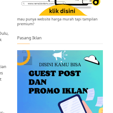
mau punya website harga murah tapi tampilan
premium?
Dulu,
Pasang Iklan
k
tian
es
t
ur-