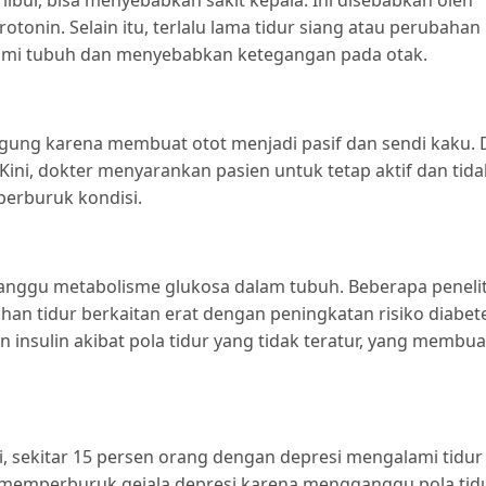
 libur, bisa menyebabkan sakit kepala. Ini disebabkan oleh
otonin. Selain itu, terlalu lama tidur siang atau perubahan
alami tubuh dan menyebabkan ketegangan pada otak.
gung karena membuat otot menjadi pasif dan sendi kaku. 
 Kini, dokter menyarankan pasien untuk tetap aktif dan tida
perburuk kondisi.
gganggu metabolisme glukosa dalam tubuh. Beberapa peneli
n tidur berkaitan erat dengan peningkatan risiko diabet
n insulin akibat pola tidur yang tidak teratur, yang membua
i, sekitar 15 persen orang dengan depresi mengalami tidur
a memperburuk gejala depresi karena mengganggu pola tid