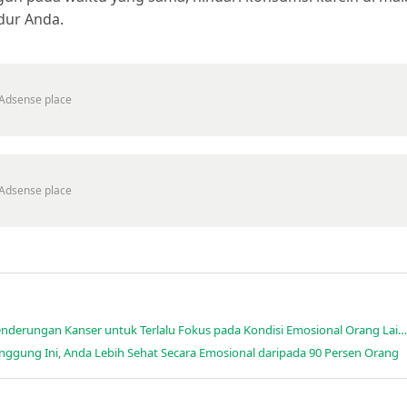
dur Anda.
4 Zodiak yang Terlalu Memikirkan Pendapat Orang Lain, Kecenderungan Kanser untuk Terlalu Fokus pada Kondisi Emosional Orang Lain Membuatnya Masuk D
nggung Ini, Anda Lebih Sehat Secara Emosional daripada 90 Persen Orang