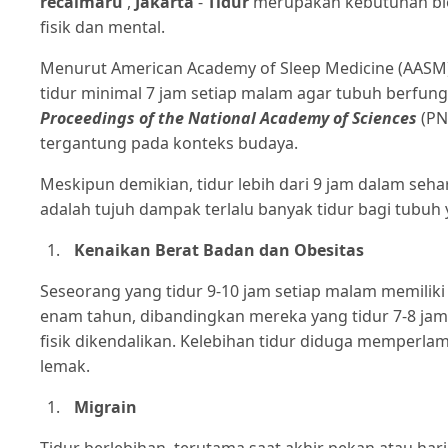
recalmaru
,
Jakarta
-
Tidur
merupakan kebutuhan bio
fisik dan mental.
Menurut American Academy of Sleep Medicine (AASM) 
tidur minimal 7 jam setiap malam agar tubuh berfung
Proceedings of the National Academy of Sciences
(PN
tergantung pada konteks budaya.
Meskipun demikian, tidur lebih dari 9 jam dalam seh
adalah tujuh dampak terlalu banyak tidur bagi tubuh 
Kenaikan Berat Badan dan Obesitas
Seseorang yang tidur 9-10 jam setiap malam memilik
enam tahun, dibandingkan mereka yang tidur 7-8 jam.
fisik dikendalikan. Kelebihan tidur diduga memper
lemak.
Migrain