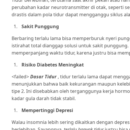
Tidur berlebihan, terutama saat akhir pekan atau hari
perubahan kadar neurotransmitter di otak, seperti ser
drastis dalam pola tidur dapat mengganggu siklus 
Sakit Punggung
Berbaring terlalu lama bisa memperburuk nyeri pung
istirahat total dianggap solusi untuk sakit punggung.
memperpanjang waktu tidur, karena justru bisa mem
Risiko Diabetes Meningkat
<failed>
Dasar Tidur
, tidur terlalu lama dapat men
menunjukkan bahwa baik kekurangan maupun kelebiha
tipe 2. Ini disebabkan oleh terganggunya kerja hormo
kadar gula darah tidak stabil.
Mempertinggi Depresi
Walau insomnia lebih sering dikaitkan dengan depres
berlebihan. Sayangnya,
terlalu banyak tidur
justru bis