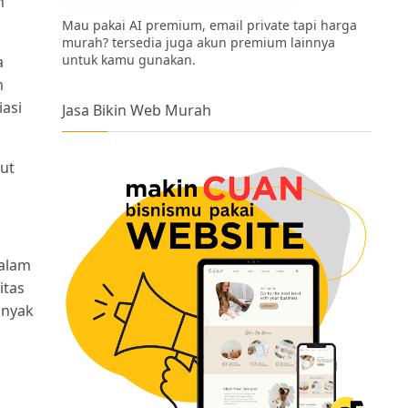
n
Mau pakai AI premium, email private tapi harga
murah? tersedia juga akun premium lainnya
untuk kamu gunakan.
a
m
iasi
Jasa Bikin Web Murah
kut
dalam
itas
anyak