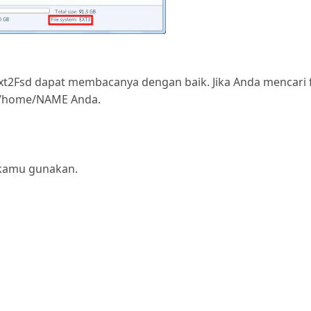
i Ext2Fsd dapat membacanya dengan baik. Jika Anda mencari f
i /home/NAME Anda.
as kamu gunakan.