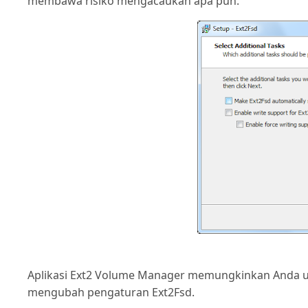
membawa risiko mengacaukan apa pun.
Aplikasi Ext2 Volume Manager memungkinkan Anda u
mengubah pengaturan Ext2Fsd.