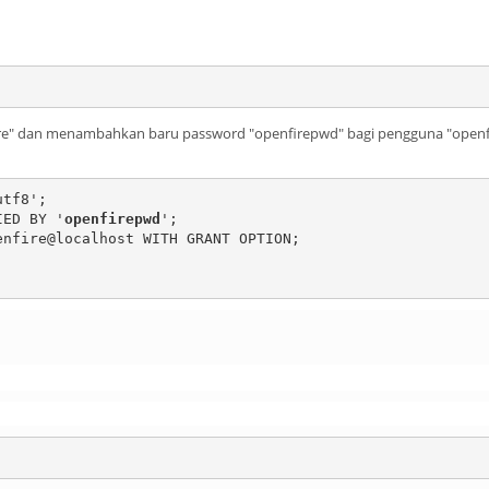
e" dan menambahkan baru password "openfirepwd" bagi pengguna "openfi
IED BY '
openfirepwd