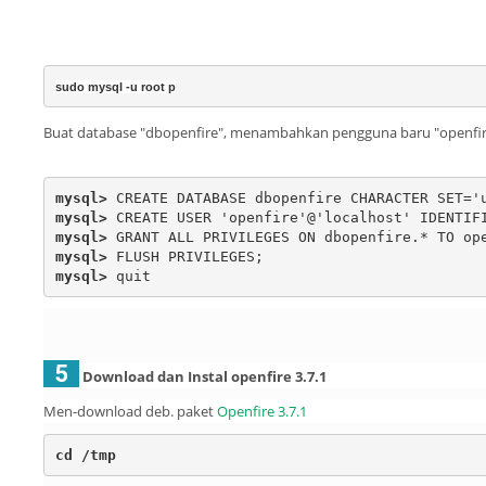
sudo mysql -u root p
Buat database "dbopenfire", menambahkan pengguna baru "openfir
mysql>
mysql>
 CREATE USER 'openfire'@'localhost' IDENTIF
mysql>
mysql>
mysql>
 quit
5
Download dan Instal openfire 3.7.1
Men-download deb.
paket
Openfire 3.7.1
cd /tmp