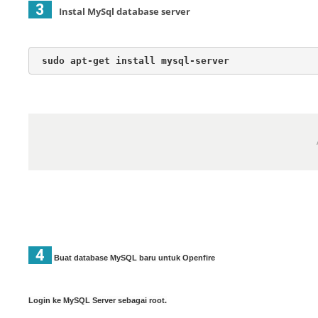
3
Instal MySql database server
sudo apt-get install mysql-server
4
Buat database MySQL baru untuk Openfire
Login ke MySQL Server sebagai root.