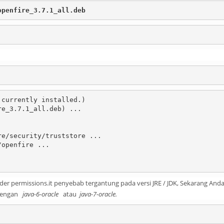
openfire_3.7.1_all.deb
currently installed.)

e_3.7.1_all.deb) ...

e/security/truststore ...

openfire ...

r permissions.it penyebab tergantung pada versi JRE / JDK, Sekarang Anda
engan
java-6-oracle
atau
java-7-oracle.