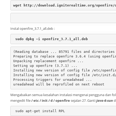
wget http://download.igniterealtime.org/openfire/
Instal openfire_3.7.1_all.deb :
sudo dpkg -i openfire_3.7.1_all.deb
(Reading database ... 85791 files and directories 
Preparing to replace openfire 3.6.4 (using openfir
Unpacking replacement openfire ...

Setting up openfire (3.7.1) ...

Installing new version of config file /etc/openfir
Installing new version of config file /etc/init.d/
Processing triggers for ureadahead ...

ureadahead will be reprofiled on next reboot
Mengabaikan semua kesalahan instalasi mengenai pengguna dan folde
mengedit file
/ etc / init / d / openfire
sejalan 27. Ganti
java-6-sun
d
 sudo apt-get install RPL