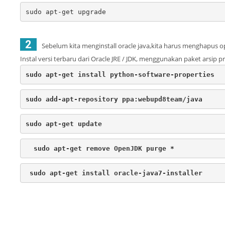
sudo apt-get upgrade
2
Sebelum kita menginstall oracle java,kita harus menghapus op
Instal versi terbaru dari Oracle JRE / JDK, menggunakan paket arsip p
sudo apt-get install python-software-properties
sudo add-apt-repository ppa:webupd8team/java
sudo apt-get update
sudo apt-get remove OpenJDK purge *
sudo apt-get install oracle-java7-installer